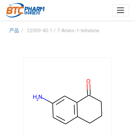
产品
22009-40-1 / 7-Amino-1-tetralone