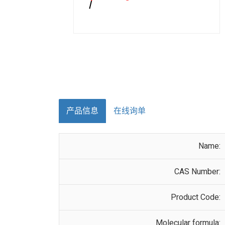
产品信息
在线询单
Name:
CAS Number:
Product Code:
Molecular formula: