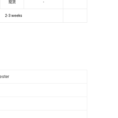
现货
-
2-3 weeks
ester