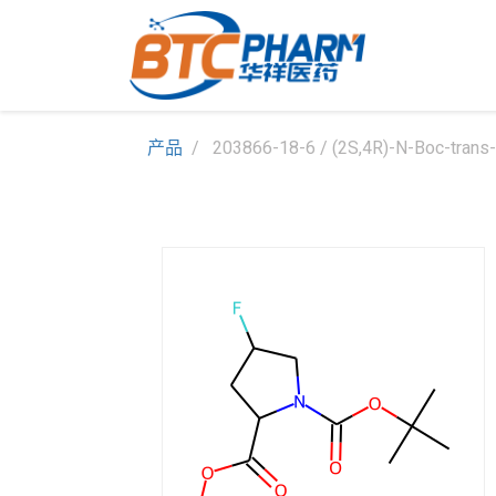
产品
203866-18-6 / (2S,4R)-N-Boc-trans-4