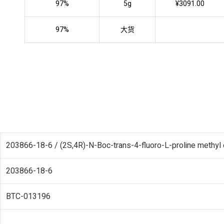
97%
5g
¥3091.00
97%
大货
203866-18-6 / (2S,4R)-N-Boc-trans-4-fluoro-L-proline methyl 
203866-18-6
BTC-013196