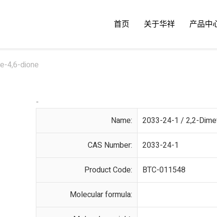
首页
关于华祥
产品中
e-4,6-dione
-
Name:
2033-24-1 / 2,2-Dimet
CAS Number:
2033-24-1
Product Code:
BTC-011548
Molecular formula: