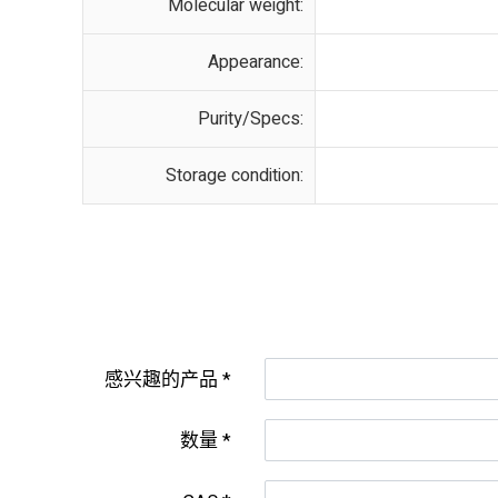
Molecular weight:
Appearance:
Purity/Specs:
Storage condition:
感兴趣的产品
数量