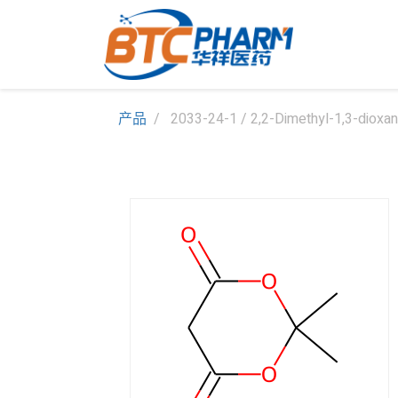
产品
2033-24-1 / 2,2-Dimethyl-1,3-dioxan