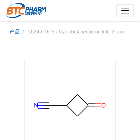
产品
20249-16-5 / Cyclobutanecarbonitrile, 3-oxo-