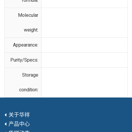
formula:
Molecular
weight:
Appearance:
Purity/Specs:
Storage
condition:
关于华祥
产品中心