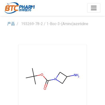
产品
193269-78-2 / 1-Boc-3-(Amino)azetidine