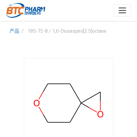
产品
185-72-8 / 1,6-Dioxaspiro[2.5]octane