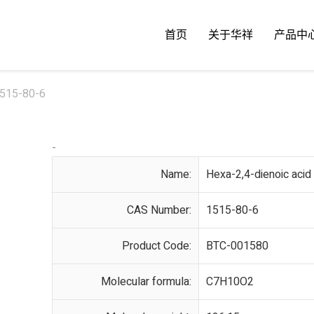
首页
关于华祥
产品中
1515-80-6
-
Name:
Hexa-2,4-dienoic acid
CAS Number:
1515-80-6
Product Code:
BTC-001580
Molecular formula:
C7H10O2