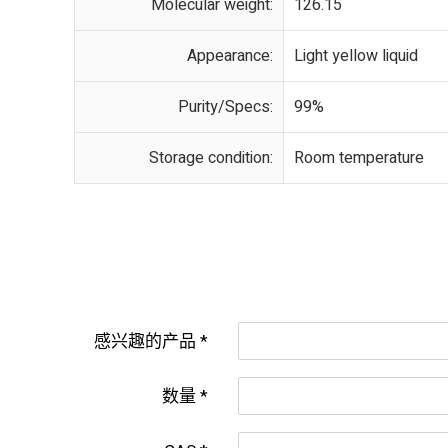
Molecular weight:
126.15
Appearance:
Light yellow liquid
Purity/Specs:
99%
Storage condition:
Room temperature
感兴趣的产品
数量