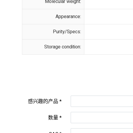
Molecular weight:
Appearance:
Purity/Specs:
Storage condition:
感兴趣的产品
数量