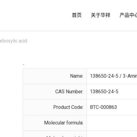
首页
关于华祥
产品中
boxylic acid
-
Name:
138650-24-5 / 3-Amin
CAS Number:
138650-24-5
Product Code:
BTC-000863
Molecular formula: