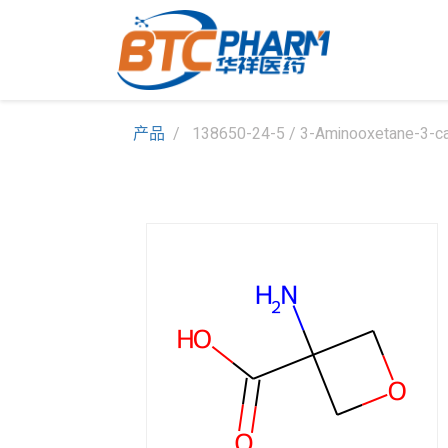
产品
138650-24-5 / 3-Aminooxetane-3-car