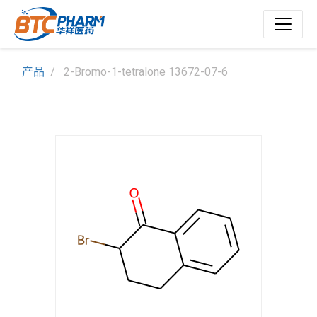
产品
2-Bromo-1-tetralone 13672-07-6