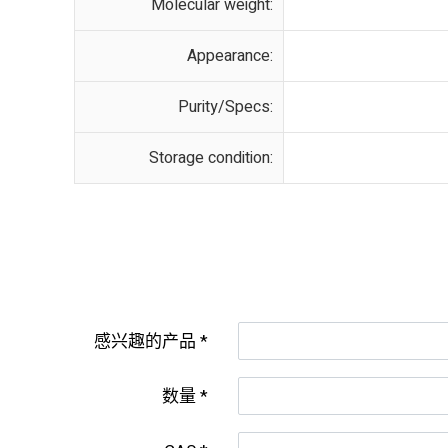
Molecular weight:
Appearance:
Purity/Specs:
Storage condition:
感兴趣的产品
数量