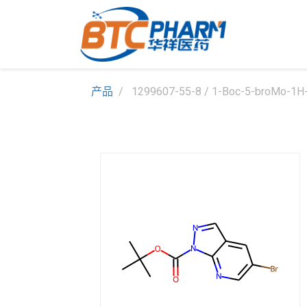
产品
1299607-55-8 / 1-Boc-5-broMo-1H-p