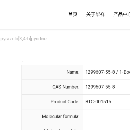
首页
关于华祥
产品中
yrazolo[3,4-b]pyridine
-
Name:
1299607-55-8 / 1-Boc
CAS Number:
1299607-55-8
Product Code:
BTC-001515
Molecular formula: