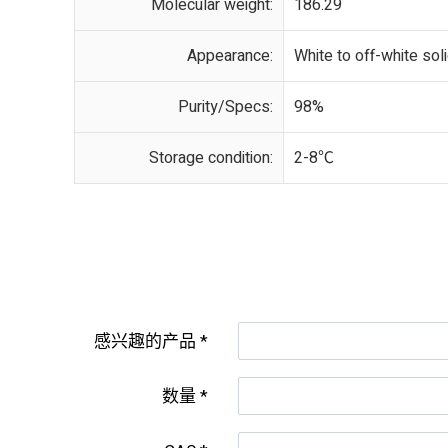
Molecular weight:
186.29
Appearance:
White to off-white sol
Purity/Specs:
98%
Storage condition:
2-8℃
感兴趣的产品
数量