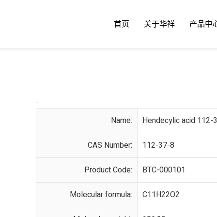
首页
关于华祥
产品中
-
Name:
Hendecylic acid 112-
CAS Number:
112-37-8
Product Code:
BTC-000101
Molecular formula:
C11H22O2