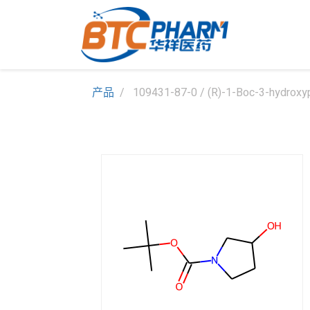
产品
109431-87-0 / (R)-1-Boc-3-hydroxyp