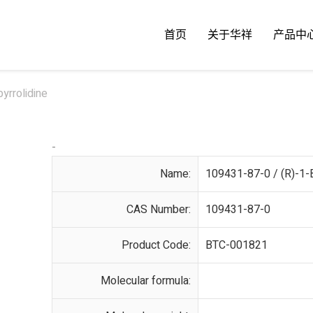
首页
关于华祥
产品中
yrrolidine
-
Name:
109431-87-0 / (R)-1-
CAS Number:
109431-87-0
Product Code:
BTC-001821
Molecular formula: