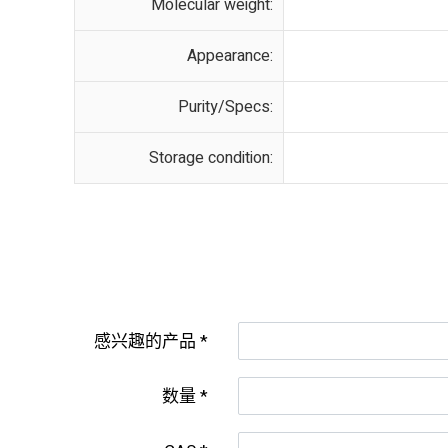
Molecular weight:
Appearance:
Purity/Specs:
Storage condition:
感兴趣的产品
数量