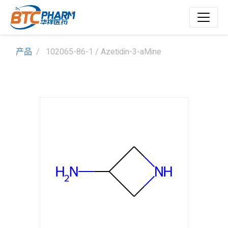
产品
102065-86-1 / Azetidin-3-aMine