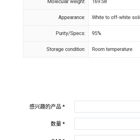
Molecular weight:
169.58
Appearance:
White to off-white sol
Purity/Specs:
95%
Storage condition:
Room temperature
感兴趣的产品
数量