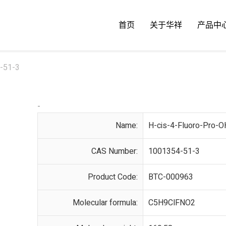
首页
关于华祥
产品中
4-51-3
-
Name:
H-cis-4-Fluoro-Pro-
CAS Number:
1001354-51-3
Product Code:
BTC-000963
Molecular formula:
C5H9ClFNO2