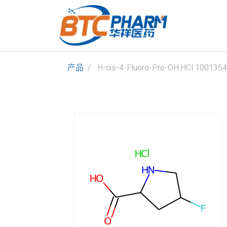
产品
H-cis-4-Fluoro-Pro-OH.HCl 100135