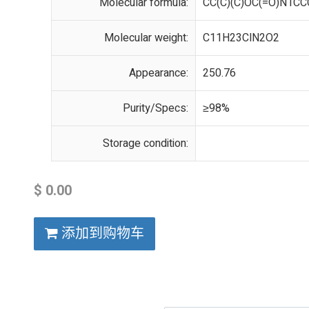
Molecular formula:
CC(C)(C)OC(=O)N1CC
Molecular weight:
C11H23ClN2O2
Appearance:
250.76
Purity/Specs:
≥98%
Storage condition:
$
0.00
添加到购物车