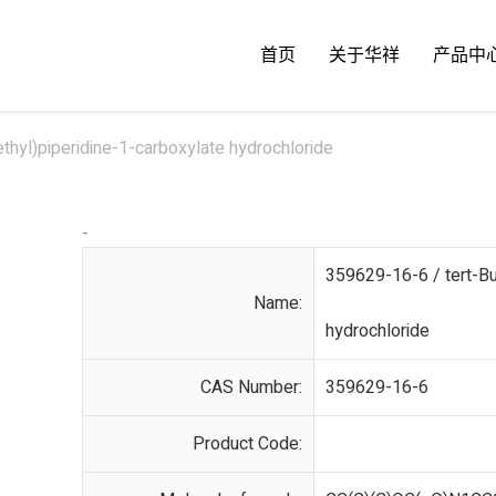
首页
关于华祥
产品中
thyl)piperidine-1-carboxylate hydrochloride
-
359629-16-6 / tert-Bu
Name:
hydrochloride
CAS Number:
359629-16-6
Product Code: