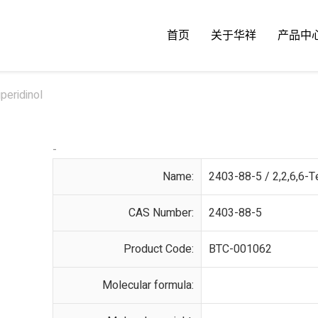
首页
关于华祥
产品中
peridinol
-
Name:
2403-88-5 / 2,2,6,6-T
CAS Number:
2403-88-5
Product Code:
BTC-001062
Molecular formula: