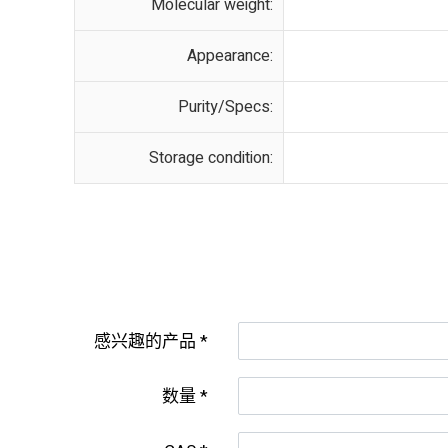
Molecular weight:
Appearance:
Purity/Specs:
Storage condition:
感兴趣的产品
数量