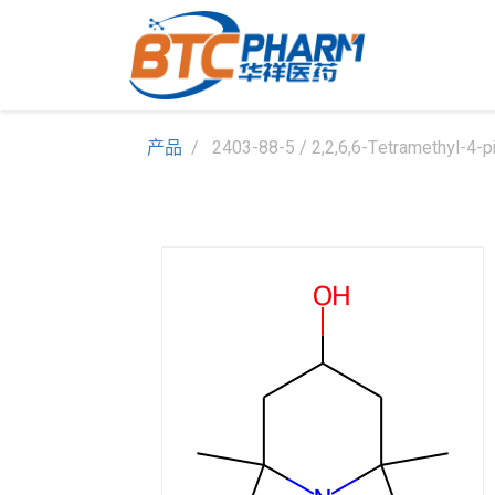
产品
2403-88-5 / 2,2,6,6-Tetramethyl-4-pi