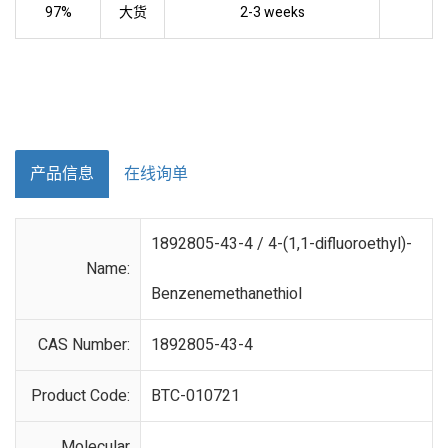
97%
大货
2-3 weeks
产品信息
在线询单
1892805-43-4 / 4-(1,1-difluoroethyl)-
Name:
Benzenemethanethiol
CAS Number:
1892805-43-4
Product Code:
BTC-010721
Molecular