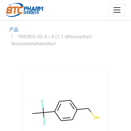
产品
1892805-43-4 / 4-(1,1-difluoroethyl)-
Benzenemethanethiol