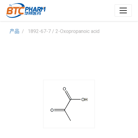
产品
1892-67-7 / 2-Oxopropanoic acid