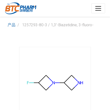
产品
1257293-80-3 / 1,3'-Biazetidine, 3-fluoro-