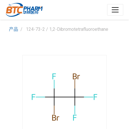
产品
124-73-2 / 1,2-Dibromotetrafluoroethane