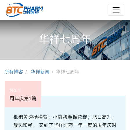
华祥七周年
所有博客
华祥新闻
华祥七周年
No.1
周年庆第1篇
枇杷黄透杨梅紫，小荷初翻榴花绽；旭日高升，
暖风和畅， 又到了华祥医药一年一度的周年庆时